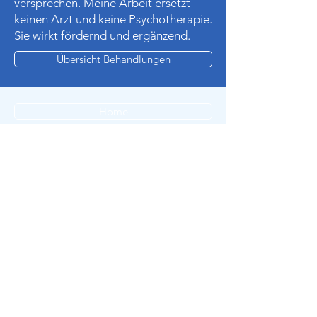
versprechen. Meine Arbeit ersetzt
keinen Arzt und keine Psychotherapie.
Sie wirkt fördernd und ergänzend.
Übersicht Behandlungen
Home
Behandlungen
Über mich
Kosten
Praxis
Renée Yvonne Hendry
+41 79 419 16 17
Gsundheitshuus