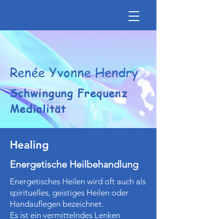
Renée Yvonne Hendry
Schwingung Frequenz
Medialität
Healing
Energetische Heilbehandlung
Energetisches Heilen wird oft auch als
spirituelles, geistiges Heilen oder
Handauflegen bezeichnet.
Es ist ein vermittelndes Lenken